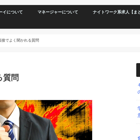
ーイについて
マネージャーについて
ナイトワーク系求人【ま
て働くメリット&デメリット
き不向き
て働こう！！
面接でよく聞かれる質問
る質問